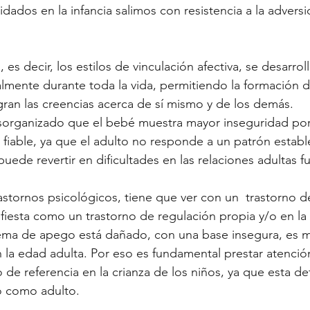
dados en la infancia salimos con resistencia a la advers
 es decir, los estilos de vinculación afectiva, se desarro
lmente durante toda la vida, permitiendo la formación 
gran las creencias acerca de sí mismo y de los demás.
sorganizado que el bebé muestra mayor inseguridad por 
 fiable, ya que el adulto no responde a un patrón estable
ede revertir en dificultades en las relaciones adultas fu
astornos psicológicos, tiene que ver con un  trastorno 
ifiesta como un trastorno de regulación propia y/o en la 
ema de apego está dañado, con una base insegura, es má
 la edad adulta. Por eso es fundamental prestar atención
o de referencia en la crianza de los niños, ya que esta de
lo como adulto.