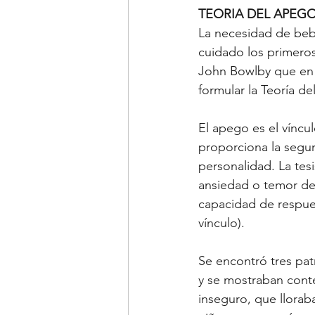
TEORIA DEL APEG
La necesidad de beb
cuidado los primeros
John Bowlby que en s
formular la Teoría de
El apego es el víncu
proporciona la segur
personalidad. La tes
ansiedad o temor de 
capacidad de respues
vínculo).
Se encontró tres pa
y se mostraban cont
inseguro, que llorab