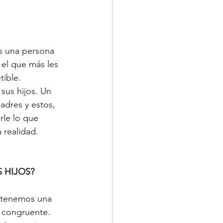
s una persona 
 el que más les 
ible. 
us hijos. Un 
adres y estos, 
rle lo que 
 realidad. 
 HIJOS?
s tenemos una 
 congruente.  