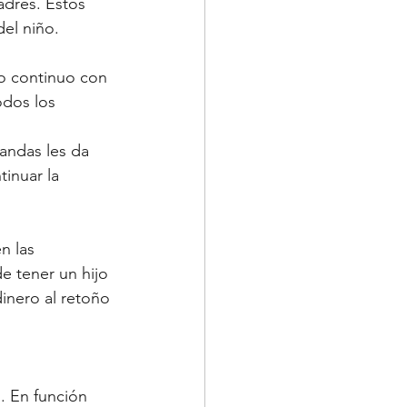
adres. Estos 
el niño.
to continuo con 
odos los 
andas les da 
tinuar la 
n las 
 tener un hijo 
inero al retoño 
 En función 