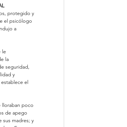
AL
s, protegido y 
e el psicólogo 
ndujo a 
 le 
e la 
de seguridad, 
idad y 
establece el 
 lloraban poco 
os de apego 
 sus madres; y 