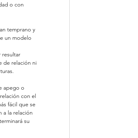
idad o con 
llan temprano y 
de un modelo 
resultar 
 de relación ni 
turas.
de apego o 
relación con el 
s fácil que se 
 a la relación 
terminará su 