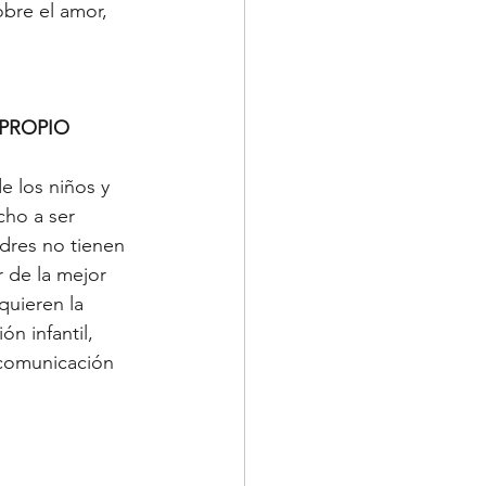
obre el amor, 
PROPIO 
 los niños y 
cho a ser 
dres no tienen 
 de la mejor 
quieren la 
n infantil, 
 comunicación 