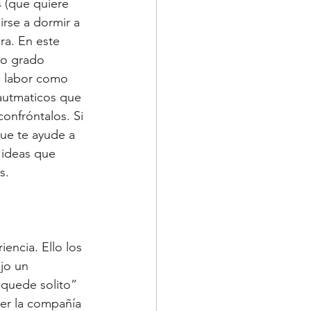
 (que quiere 
rse a dormir a 
ra. En este 
to grado 
a labor como 
autmaticos que 
onfróntalos. Si 
ue te ayude a 
 ideas que 
s. 
encia. Ello los 
jo un 
quede solito” 
ser la compañía 