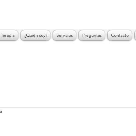
Psi. Diana Jaramillo
Consultorio de Psicología
 Terapia
¿Quién soy?
Servicios
Preguntas
Contacto
ra