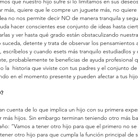
s que nuestro hijo sufre si lo limitamos en sus deseos
ar más, quiere que le compre un juguete más, no quiere i
 idea no nos permite decir NO de manera tranquila y segu
uda hacer conscientes ese conjunto de ideas hasta cier
zarlas y ver hasta qué grado están obstaculizando nuestr
 suceda, detente y trata de observar los pensamientos 
, escríbelos y cuando esets más tranquilo estudiadlos y c
ente, probablemente te beneficias de ayuda profesional q
 la  historia que viviste con tus padres y el conjunto de
ando en el momento presente y pueden afectar a tus hijo
? 
n cuenta de lo que implica un hijo con su primera experi
r más hijos. Sin embargo terminan teniendo otro más ba
o: “Vamos a tener otro hijo para que el primero no se 
ener otro hijo para que cumpla la función principal de 