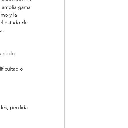
 amplia gama 
imo y la 
el estado de 
a.
eriodo 
ificultad o 
des, pérdida 