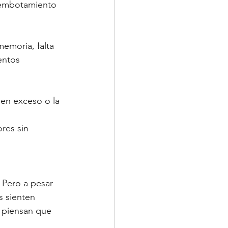
 (embotamiento 
emoria, falta 
entos 
en exceso o la 
res sin 
 Pero a pesar 
 sienten 
 piensan que 