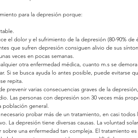
amiento para la depresión porque:
table.
ce el dolor y el sufrimiento de la depresión (80-90% de é
entes que sufren depresión consiguen alivio de sus sínto
lgunas veces en pocas semanas.
ualquier otra enfermedad médica, cuanto m.s se demora 
atar. Si se busca ayuda lo antes posible, puede evitarse q
se repita.
de prevenir varias consecuencias graves de la depresión,
idio. Las personas con depresión son 30 veces más prop
a población general.
ecesario probar más de un tratamiento, en casi todos l
vo. La depresión tiene diversas causas. La voluntad sol
ar sobre una enfermedad tan compleja. El tratamiento es 