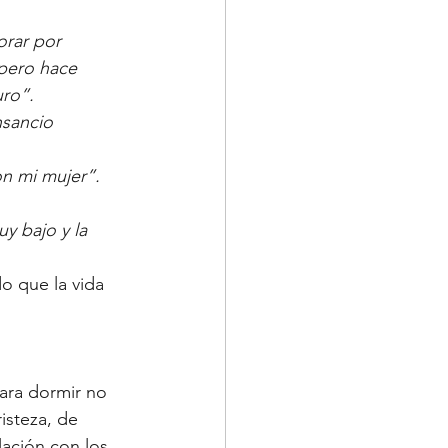
orar por 
pero hace 
ro”.
sancio 
on mi mujer”.
y bajo y la 
o que la vida 
para dormir no 
isteza, de 
lación con los 