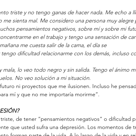
to triste y no tengo ganas de hacer nada. Me echo a ll
do me sienta mal. Me considero una persona muy alegre 
chos pensamientos negativos, sobre mí y sobre mi futu
ncentrarme en el trabajo y tengo una sensación de can
mañana me cuesta salir de la cama, el día se
tengo dificultad relacionarme con los demás, incluso c
 mala, lo veo todo negro y sin salida. Tengo el ánimo mu
uelos. No veo solución a mi situación
. 
uturo ni proyectos que me ilusionen. Incluso he pensad
para mí y que no me importaría morirme”.
ESIÓN?
 triste, de tener “pensamientos negativos“ o dificultad 
ente que usted sufra una depresión. Los momentos de tr
o forman parte de la vida. A lo largo de la vida y en re