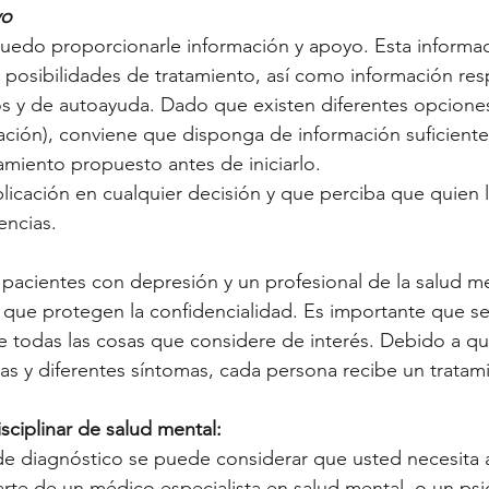
yo
puedo proporcionarle información y apoyo. Esta informaci
 y posibilidades de tratamiento, así como información res
s y de autoayuda. Dado que existen diferentes opciones
ación), conviene que disponga de información suficiente
amiento propuesto antes de iniciarlo.
licación en cualquier decisión y que perciba que quien l
encias.
e pacientes con depresión y un profesional de la salud me
 que protegen la confidencialidad. Es importante que se
e todas las cosas que considere de interés. Debido a qu
sas y diferentes síntomas, cada persona recibe un tratam
sciplinar de salud mental:
de diagnóstico se puede considerar que usted necesita 
rte de un médico especialista en salud mental, o un psiq