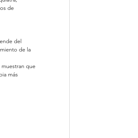
sos de 
pende del 
amiento de la 
es muestran que 
pia más 