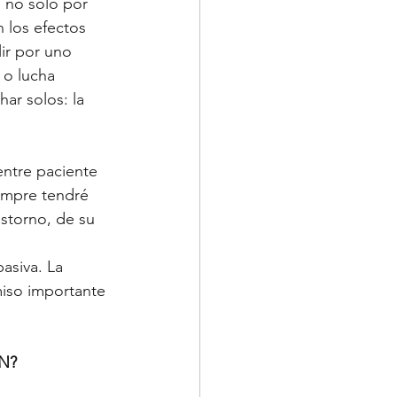
, no sólo por 
 los efectos 
ir por uno 
 o lucha 
ar solos: la 
entre paciente 
empre tendré 
astorno, de su 
asiva. La 
iso importante 
N?