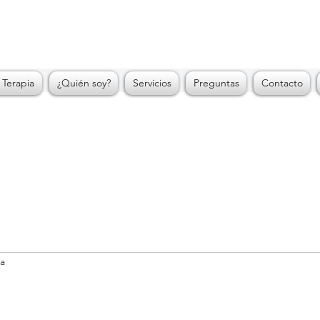
Psi. Diana Jaramillo
Consultorio de Psicología
 Terapia
¿Quién soy?
Servicios
Preguntas
Contacto
ra