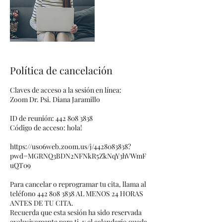
Política de cancelación
Claves de acceso a la sesión en línea:
Zoom Dr. Psi. Diana Jaramillo
ID de reunión: 442 808 3838
Código de acceso: hola!
https://us06web.zoom.us/j/4428083838?
pwd=MGRNQ3BDN2NFNkR5ZkNqY3hVWmF
uQT09
Para cancelar o reprogramar tu cita, llama al
teléfono 442 808 3838 AL MENOS 24 HORAS
ANTES DE TU CITA.
Recuerda que esta sesión ha sido reservada
exclusivamente para ti, y el calendario queda