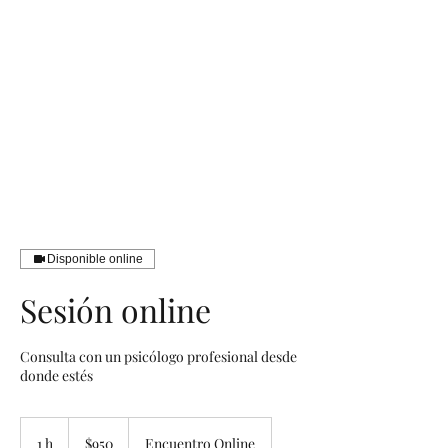
Psi. Diana Jaramillo
Consultorio de Psicología
Disponible online
Sesión online
Consulta con un psicólogo profesional desde
donde estés
950
pesos
1 h
1
$950
Encuentro Online
mexicanos