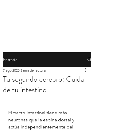
Psi. Diana Jaramillo
Consultorio de Psicología
Entrada
7 ago 2020
3 min de lectura
Tu segundo cerebro: Cuida
de tu intestino
El tracto intestinal tiene más 
neuronas que la espina dorsal y 
actúa independientemente del 